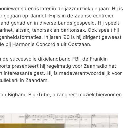
oniewereld en is later in de jazzmuziek gegaan. Hij is
 gegaan op klarinet. Hij is in de Zaanse contreien
and gehad en in diverse bands gespeeld. Hij speelt
rinet, altsax, tenorsax en baritonsax. Ook speelt hij
enheidsformaties. In jaren ‘90 is hij dirigent geweest
e bij Harmonie Concordia uit Oostzaan.
an de succesvolle dixielandband FBI, de Franklin
orts presenteert hij regelmatig voor Zaanradio het
interessante gast. Hij is medeverantwoordelijk voor
Bullekerk in Zaandam.
nt van Bigband BlueTube, arrangeert muziek hiervoor en