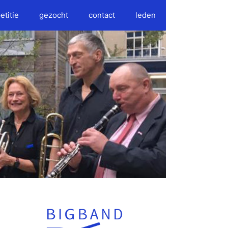
etitie
gezocht
contact
leden