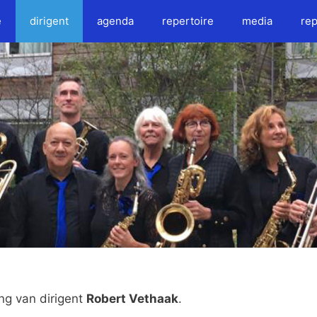
e
dirigent
agenda
repertoire
media
rep
ng van dirigent
Robert Vethaak
.