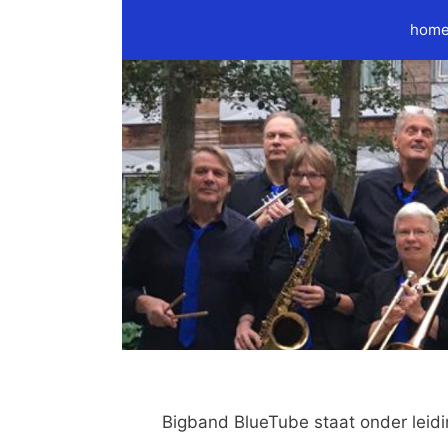
Ga
hom
naar
de
inhoud
Bigband BlueTube staat onder leidi