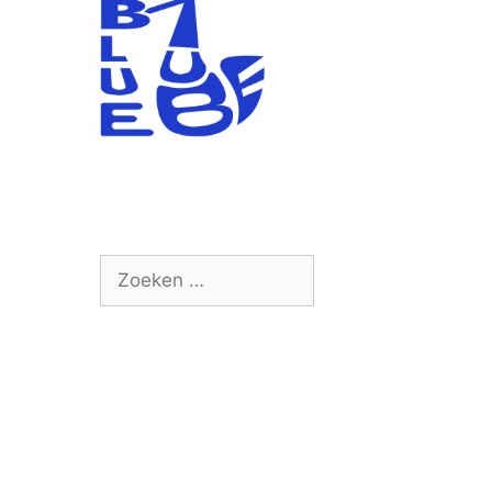
Zoek
naar: